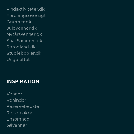
Findaktiviteter.dk
Foreningsoversigt
Grupper.dk
Julevenner.dk
Nytårsvenner.dk
SnakSammen.dk
Sprogland.dk
Studiebobler.dk
Ungeløftet
INSPIRATION
Venner
Veninder
Reservebedste
Rejsemakker
Ensomhed
Gåvenner