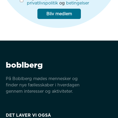
privatlivspolitik
og
betingelser
Bliv medlem
boblberg
På Boblberg mødes mennesker og 
finder nye fællesskaber i hverdagen 
gennem interesser og aktiviteter.
DET LAVER VI OGSÅ