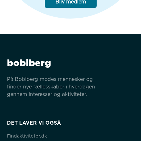
Bliv medlem
boblberg
På Boblberg mødes mennesker og 
finder nye fællesskaber i hverdagen 
gennem interesser og aktiviteter.
DET LAVER VI OGSÅ
Findaktiviteter.dk