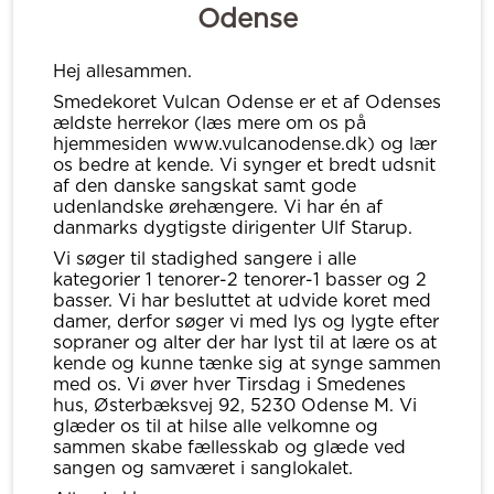
Odense
Hej allesammen.
Smedekoret Vulcan Odense er et af Odenses
ældste herrekor (læs mere om os på
hjemmesiden www.vulcanodense.dk) og lær
os bedre at kende. Vi synger et bredt udsnit
af den danske sangskat samt gode
udenlandske ørehængere. Vi har én af
danmarks dygtigste dirigenter Ulf Starup.
Vi søger til stadighed sangere i alle
kategorier 1 tenorer-2 tenorer-1 basser og 2
basser. Vi har besluttet at udvide koret med
damer, derfor søger vi med lys og lygte efter
sopraner og alter der har lyst til at lære os at
kende og kunne tænke sig at synge sammen
med os. Vi øver hver Tirsdag i Smedenes
hus, Østerbæksvej 92, 5230 Odense M. Vi
glæder os til at hilse alle velkomne og
sammen skabe fællesskab og glæde ved
sangen og samværet i sanglokalet.