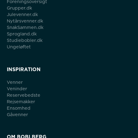
Foreningsoversigt
Grupper.dk
Julevenner.dk
Nytårsvenner.dk
SnakSammen.dk
Sprogland.dk
Studiebobler.dk
Ungeløftet
INSPIRATION
Venner
Veninder
Reservebedste
Rejsemakker
Ensomhed
Gåvenner
OM BOBLBERG