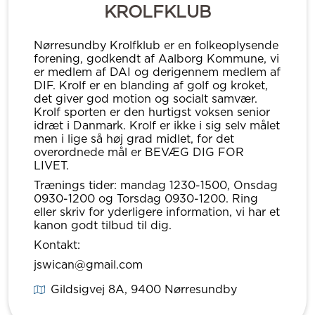
KROLFKLUB
Nørresundby Krolfklub er en folkeoplysende
forening, godkendt af Aalborg Kommune, vi
er medlem af DAI og derigennem medlem af
DIF. Krolf er en blanding af golf og kroket,
det giver god motion og socialt samvær.
Krolf sporten er den hurtigst voksen senior
idræt i Danmark. Krolf er ikke i sig selv målet
men i lige så høj grad midlet, for det
overordnede mål er BEVÆG DIG FOR
LIVET.
Trænings tider: mandag 1230-1500, Onsdag
0930-1200 og Torsdag 0930-1200. Ring
eller skriv for yderligere information, vi har et
kanon godt tilbud til dig.
Kontakt:
jswican@gmail.com
Gildsigvej 8A
, 9400
Nørresundby