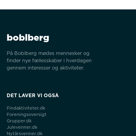
boblberg
På Boblberg mødes mennesker og 
finder nye fællesskaber i hverdagen 
gennem interesser og aktiviteter.
DET LAVER VI OGSÅ
Findaktiviteter.dk
Foreningsoversigt
Grupper.dk
Julevenner.dk
Nytårsvenner.dk