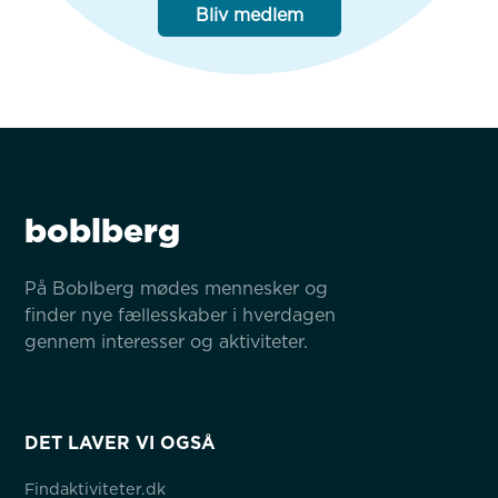
Bliv medlem
boblberg
På Boblberg mødes mennesker og 
finder nye fællesskaber i hverdagen 
gennem interesser og aktiviteter.
DET LAVER VI OGSÅ
Findaktiviteter.dk