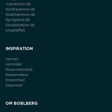
Julevenner.dk
Nytårsvenner.dk
SnakSammen.dk
Sprogland.dk
Studiebobler.dk
Ungeløftet
INSPIRATION
Venner
Veninder
Reservebedste
Rejsemakker
Ensomhed
Gåvenner
OM BOBLBERG