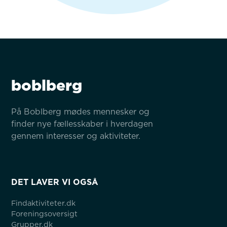
boblberg
På Boblberg mødes mennesker og 
finder nye fællesskaber i hverdagen 
gennem interesser og aktiviteter.
DET LAVER VI OGSÅ
Findaktiviteter.dk
Foreningsoversigt
Grupper.dk