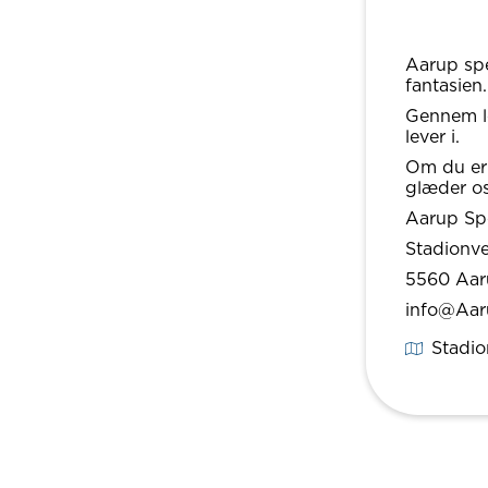
Aarup spe
fantasien.
Gennem le
lever i.
Om du er 
glæder os 
Aarup Sp
Stadionve
5560 Aar
info@Aar
Stadio