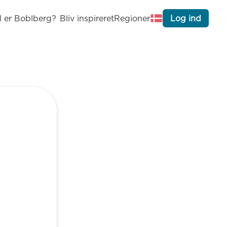
 er Boblberg?
Bliv inspireret
Regioner
Log ind