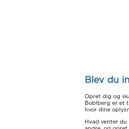
Blev du i
Opret dig og sk
Boblberg er et t
hvor dine oplysn
Hvad venter du
andre, og opret 