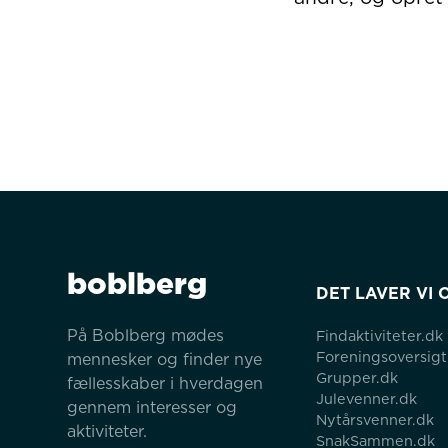
boblberg
DET LAVER VI 
På Boblberg mødes 
Findaktiviteter.dk
Foreningsoversigt
mennesker og finder nye 
Grupper.dk
fællesskaber i hverdagen 
Julevenner.dk
gennem interesser og 
Nytårsvenner.dk
aktiviteter.
SnakSammen.dk