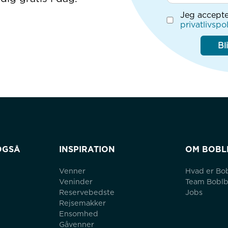
Jeg accepte
privatlivspol
Bl
OGSÅ
INSPIRATION
OM BOBL
Venner
Hvad er Bo
Veninder
Team Bobl
Reservebedste
Jobs
Rejsemakker
Ensomhed
Gåvenner