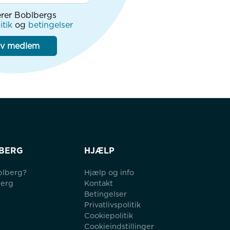
rer Boblbergs
itik
og
betingelser
iv medlem
BERG
HJÆLP
blberg?
Hjælp og info
berg
Kontakt
Betingelser
Privatlivspolitik
Cookiepolitik
Cookieindstillinger