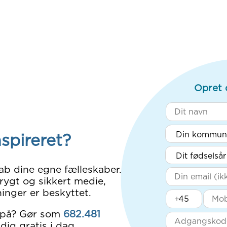
Opret 
nspireret?
ab dine egne fælleskaber.
rygt og sikkert medie,
inger er beskyttet.
+
 på? Gør som
682.481
dig gratis i dag.