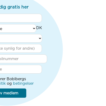
dig gratis her
rer Boblbergs
itik
og
betingelser
iv medlem