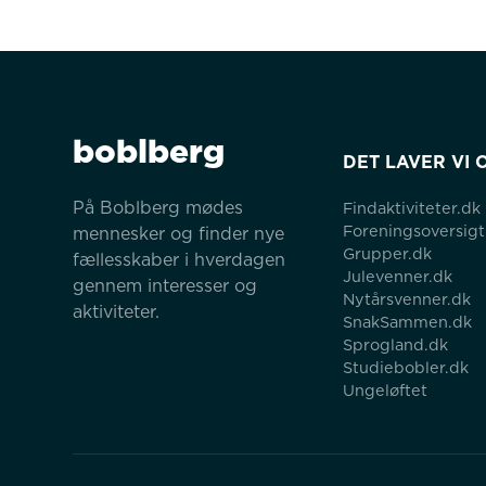
boblberg
DET LAVER VI 
På Boblberg mødes 
Findaktiviteter.dk
Foreningsoversigt
mennesker og finder nye 
Grupper.dk
fællesskaber i hverdagen 
Julevenner.dk
gennem interesser og 
Nytårsvenner.dk
aktiviteter.
SnakSammen.dk
Sprogland.dk
Studiebobler.dk
Ungeløftet