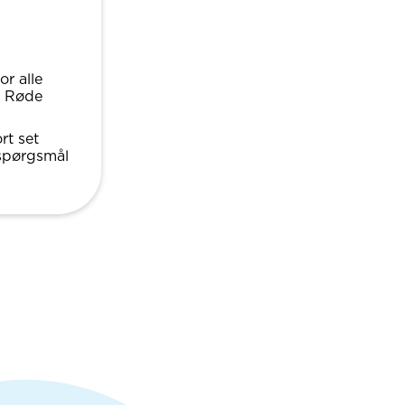
r alle
ra Røde
rt set
spørgsmål