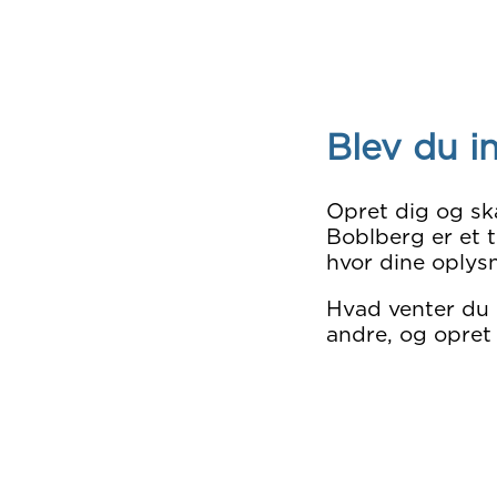
Blev du i
Opret dig og sk
Boblberg er et t
hvor dine oplysn
Hvad venter du
andre, og opret 