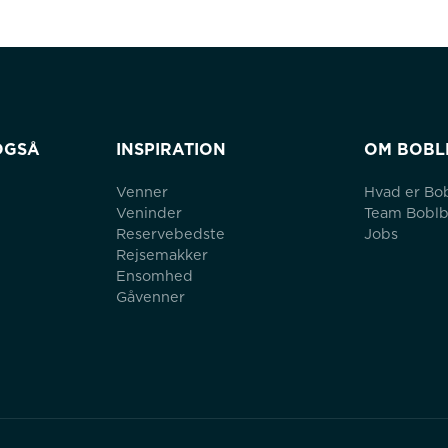
OGSÅ
INSPIRATION
OM BOBL
Venner
Hvad er Bo
Veninder
Team Bobl
Reservebedste
Jobs
Rejsemakker
Ensomhed
Gåvenner