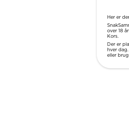
Her er de
SnakSamm
over 18 å
Kors.
Der er pla
hver dag
eller bru