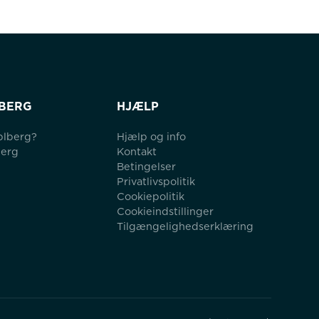
BERG
HJÆLP
blberg?
Hjælp og info
berg
Kontakt
Betingelser
Privatlivspolitik
Cookiepolitik
Cookieindstillinger
Tilgængelighedserklæring