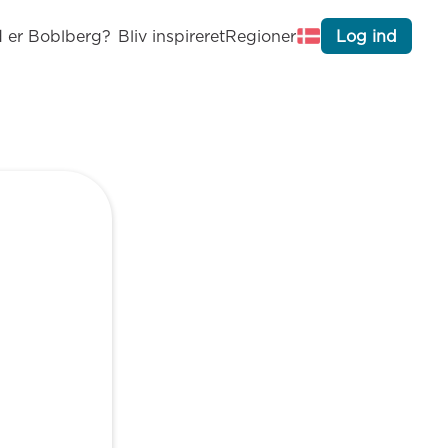
 er Boblberg?
Bliv inspireret
Regioner
Log ind