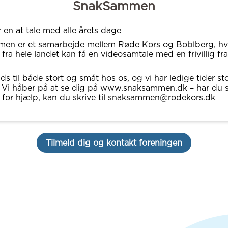
SnakSammen
r en at tale med alle årets dage
en er et samarbejde mellem Røde Kors og Boblberg, hvo
r fra hele landet kan få en videosamtale med en frivillig f
ds til både stort og småt hos os, og vi har ledige tider sto
. Vi håber på at se dig på www.snaksammen.dk – har du 
g for hjælp, kan du skrive til snaksammen@rodekors.dk
Tilmeld dig og kontakt foreningen