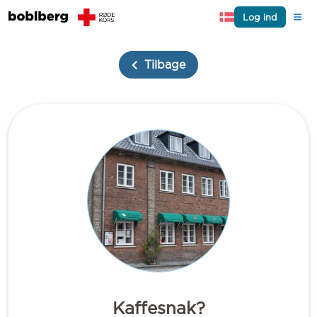
Log ind
Tilbage
Kaffesnak?