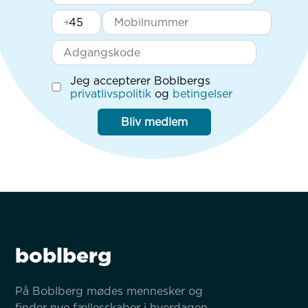
+
Jeg accepterer Boblbergs
privatlivspolitik
og
betingelser
Bliv medlem
boblberg
På Boblberg mødes mennesker og 
finder nye fællesskaber i hverdagen 