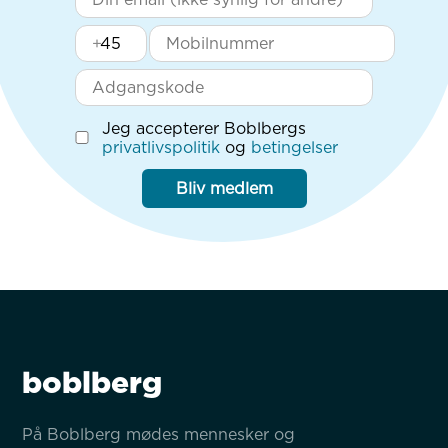
+
Jeg accepterer Boblbergs
privatlivspolitik
og
betingelser
Bliv medlem
boblberg
På Boblberg mødes mennesker og 