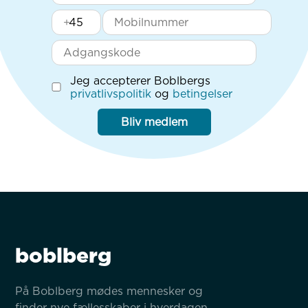
+
Jeg accepterer Boblbergs
privatlivspolitik
og
betingelser
Bliv medlem
boblberg
På Boblberg mødes mennesker og 
finder nye fællesskaber i hverdagen 