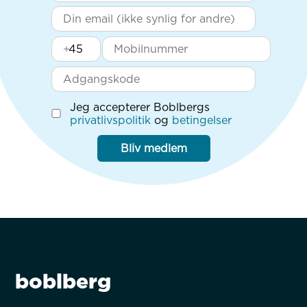
+
Jeg accepterer Boblbergs
privatlivspolitik
og
betingelser
Bliv medlem
boblberg