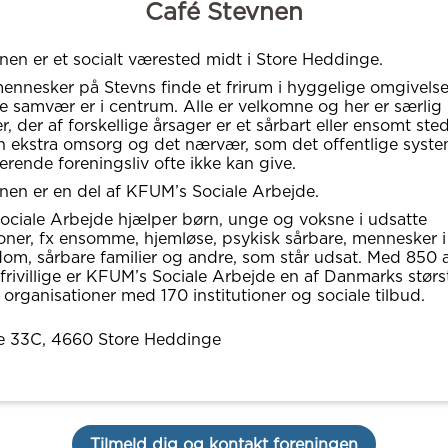
Café Stevnen
nen er et socialt værested midt i Store Heddinge.
ennesker på Stevns finde et frirum i hyggelige omgivelse
le samvær er i centrum. Alle er velkomne og her er særlig
 der af forskellige årsager er et sårbart eller ensomt sted 
n ekstra omsorg og det nærvær, som det offentlige system
erende foreningsliv ofte ikke kan give.
nen er en del af KFUM’s Sociale Arbejde.
ciale Arbejde hjælper børn, unge og voksne i udsatte
tioner, fx ensomme, hjemløse, psykisk sårbare, mennesker 
dom, sårbare familier og andre, som står udsat. Med 850 
frivillige er KFUM’s Sociale Arbejde en af Danmarks størs
 organisationer med 170 institutioner og sociale tilbud.
e 33C
, 4660
Store Heddinge
Tilmeld dig og kontakt foreningen