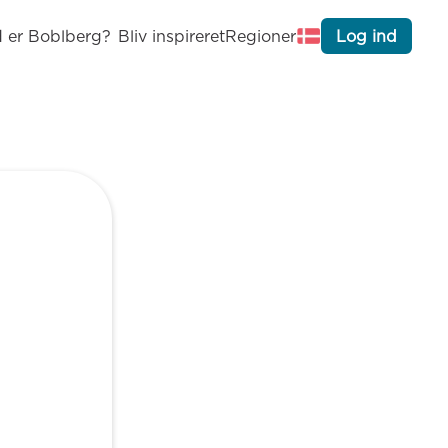
 er Boblberg?
Bliv inspireret
Regioner
Log ind