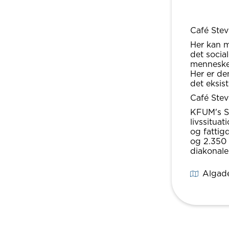
Café Stev
Her kan m
det socia
mennesker,
Her er de
det eksist
Café Stev
KFUM's So
livssitua
og fattig
og 2.350 
diakonale
Algad