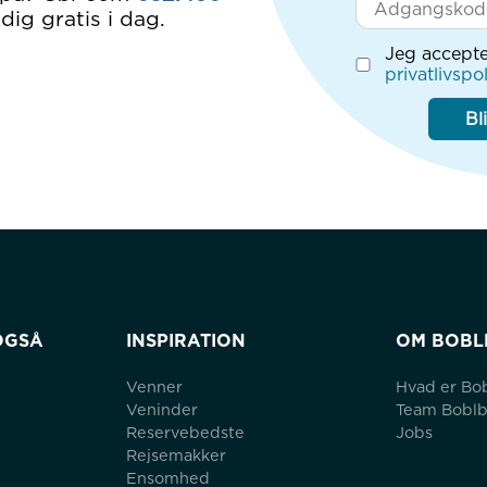
dig gratis i dag.
Jeg accepte
privatlivspol
Bl
OGSÅ
INSPIRATION
OM BOBL
Venner
Hvad er Bo
Veninder
Team Bobl
Reservebedste
Jobs
Rejsemakker
Ensomhed