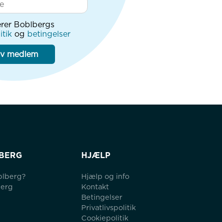
rer Boblbergs
itik
og
betingelser
iv medlem
BERG
HJÆLP
blberg?
Hjælp og info
berg
Kontakt
Betingelser
Privatlivspolitik
Cookiepolitik