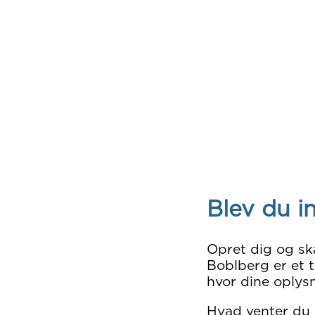
Blev du i
Opret dig og sk
Boblberg er et t
hvor dine oplysn
Hvad venter du