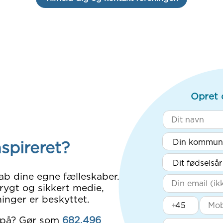
Opret 
nspireret?
ab dine egne fælleskaber.
rygt og sikkert medie,
inger er beskyttet.
+
 på? Gør som
682.496