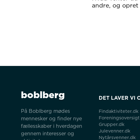
andre, og opret 
boblberg
DET LAVER VI 
På Boblberg mødes 
Findaktiviteter.dk
Foreningsoversigt
mennesker og finder nye 
Grupper.dk
fællesskaber i hverdagen 
Julevenner.dk
gennem interesser og 
Nytårsvenner.dk