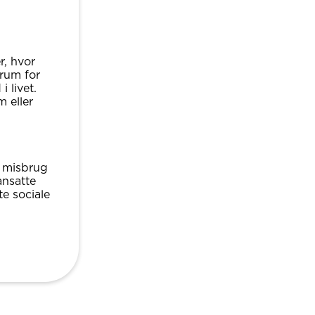
r, hvor
 rum for
i livet.
 eller
i misbrug
ansatte
te sociale