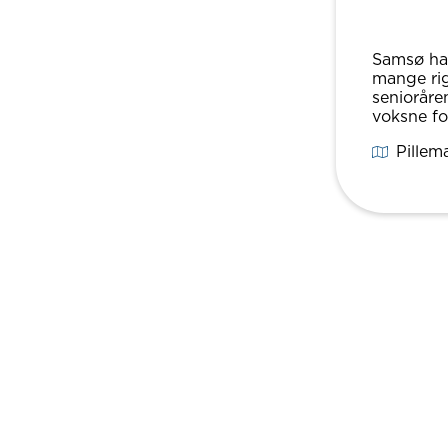
Samsø har
mange rig
senioråre
voksne fo
Pillem