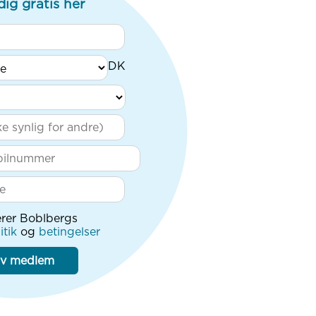
dig gratis her
rer Boblbergs
itik
og
betingelser
iv medlem