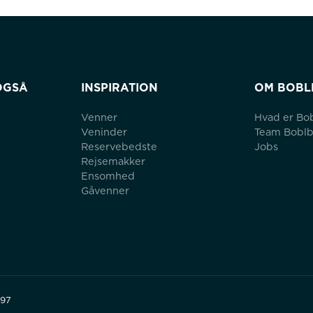
OGSÅ
INSPIRATION
OM BOBL
Venner
Hvad er Bo
Veninder
Team Bobl
Reservebedste
Jobs
Rejsemakker
Ensomhed
Gåvenner
497