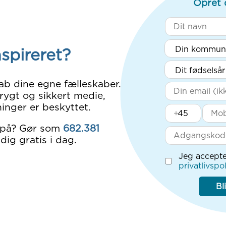
Opret 
nspireret?
ab dine egne fælleskaber.
rygt og sikkert medie,
inger er beskyttet.
+
 på? Gør som
682.381
dig gratis i dag.
Jeg accepte
privatlivspol
Bl