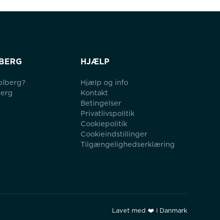
BERG
HJÆLP
blberg?
Hjælp og info
berg
Kontakt
Betingelser
Privatlivspolitik
Cookiepolitik
Cookieindstillinger
Tilgængelighedserklæring
Lavet med ❤️ i Danmark