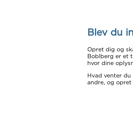
Blev du i
Opret dig og sk
Boblberg er et t
hvor dine oplysn
Hvad venter du
andre, og opret 