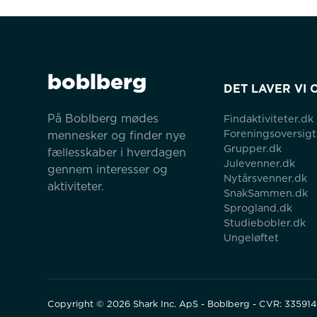
boblberg
DET LAVER VI 
På Boblberg mødes 
Findaktiviteter.dk
Foreningsoversigt
mennesker og finder nye 
Grupper.dk
fællesskaber i hverdagen 
Julevenner.dk
gennem interesser og 
Nytårsvenner.dk
aktiviteter.
SnakSammen.dk
Sprogland.dk
Studiebobler.dk
Ungeløftet
Copyright ©
2026
Shark Inc. ApS - Boblberg - CVR: 33591