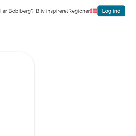
 er Boblberg?
Bliv inspireret
Regioner
Log ind