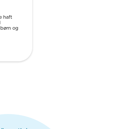
e haft
l
e børn og