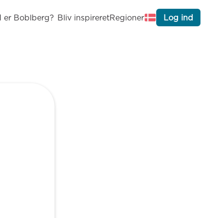
 er Boblberg?
Bliv inspireret
Regioner
Log ind