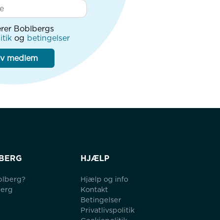
rer Boblbergs
itik
og
betingelser
iv medlem
BERG
HJÆLP
blberg?
Hjælp og info
berg
Kontakt
Betingelser
Privatlivspolitik