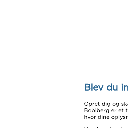
Blev du i
Opret dig og sk
Boblberg er et t
hvor dine oplysn