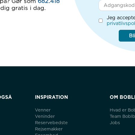
 på? Gør som
682.418
dig gratis i dag.
Jeg accepte
privatlivspol
Bl
OGSÅ
INSPIRATION
OM BOBL
Venner
Hvad er Bo
Veninder
Team Bobl
Reservebedste
Jobs
Rejsemakker