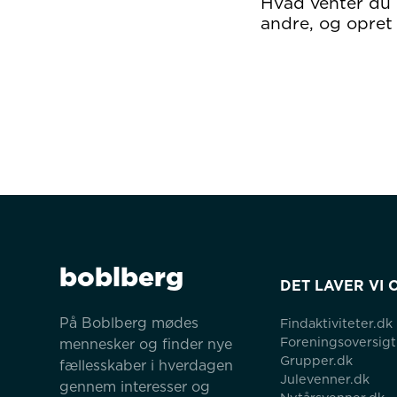
Hvad venter du
andre, og opret 
boblberg
DET LAVER VI 
På Boblberg mødes 
Findaktiviteter.dk
Foreningsoversigt
mennesker og finder nye 
Grupper.dk
fællesskaber i hverdagen 
Julevenner.dk
gennem interesser og 