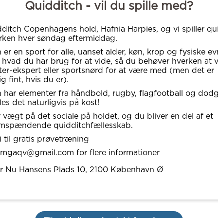
Quidditch - vil du spille med?
dditch Copenhagens hold, Hafnia Harpies, og vi spiller qui
rken hver søndag eftermiddag.
er en sport for alle, uanset alder, køn, krop og fysiske ev
, hvad du har brug for at vide, så du behøver hverken at 
ter-ekspert eller sportsnørd for at være med (men det er
ig fint, hvis du er).
 har elementer fra håndbold, rugby, flagfootball og dodg
les det naturligvis på kost!
 vægt på det sociale på holdet, og du bliver en del af et
mspændende quidditchfællesskab.
 til gratis prøvetræning
mgaqv@gmail.com for flere informationer
r Nu Hansens Plads 10
, 2100
København Ø