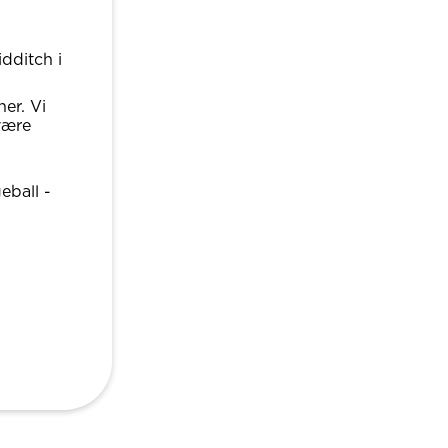
dditch i
ner. Vi
være
eball -