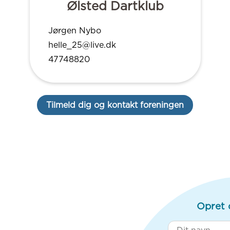
Ølsted Dartklub
Jørgen Nybo
helle_25@live.dk
47748820
Tilmeld dig og kontakt foreningen
Opret 