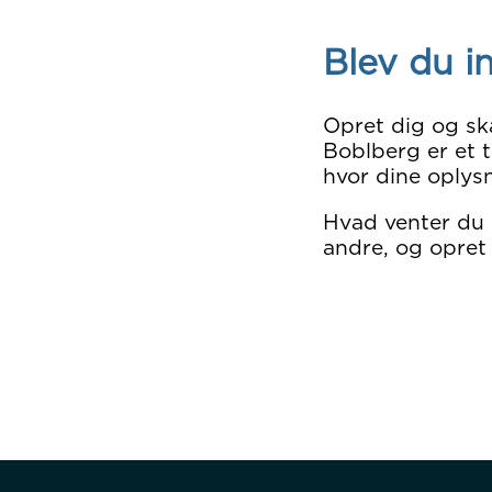
Blev du i
Opret dig og sk
Boblberg er et t
hvor dine oplysn
Hvad venter du
andre, og opret 