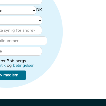
rer Boblbergs
itik
og
betingelser
iv medlem