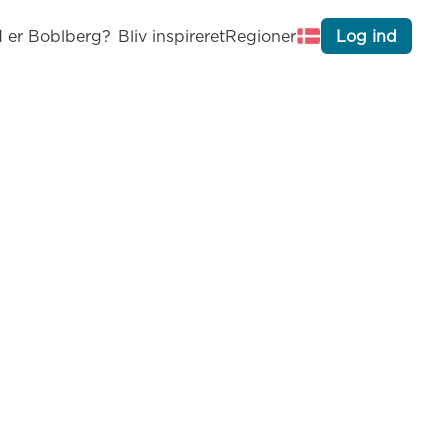
 er Boblberg?
Bliv inspireret
Regioner
Log ind