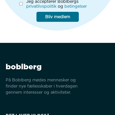
Jeg accepterer Boblbergs
privatlivspolitik
og
betingelser
Bliv medlem
boblberg
På Boblberg mødes mennesker og 
finder nye fællesskaber i hverdagen 
gennem interesser og aktiviteter.