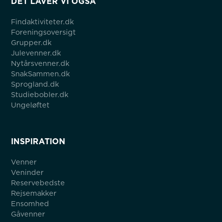
DET LAVER VI OGSÅ
Findaktiviteter.dk
Foreningsoversigt
Grupper.dk
Julevenner.dk
Nytårsvenner.dk
SnakSammen.dk
Sprogland.dk
Studiebobler.dk
Ungeløftet
INSPIRATION
Venner
Veninder
Reservebedste
Rejsemakker
Ensomhed
Gåvenner