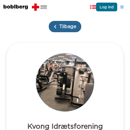
Log ind
Tilbage
Kvong Idrætsforening