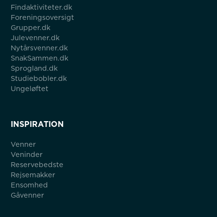
Findaktiviteter.dk
Foreningsoversigt
Grupper.dk
Julevenner.dk
Nytårsvenner.dk
SnakSammen.dk
Sprogland.dk
Studiebobler.dk
Ungeløftet
INSPIRATION
Venner
Veninder
Reservebedste
Rejsemakker
Ensomhed
Gåvenner