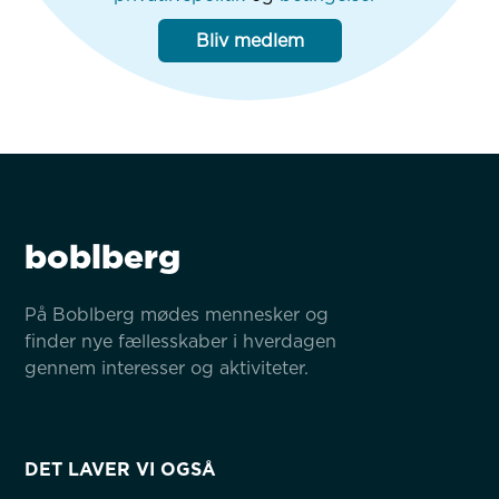
Bliv medlem
boblberg
På Boblberg mødes mennesker og 
finder nye fællesskaber i hverdagen 
gennem interesser og aktiviteter.
DET LAVER VI OGSÅ