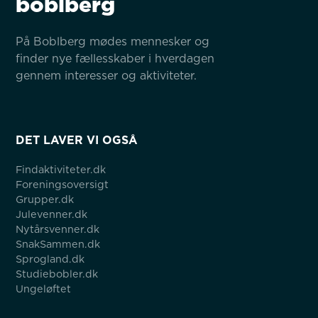
boblberg
På Boblberg mødes mennesker og 
finder nye fællesskaber i hverdagen 
gennem interesser og aktiviteter.
DET LAVER VI OGSÅ
Findaktiviteter.dk
Foreningsoversigt
Grupper.dk
Julevenner.dk
Nytårsvenner.dk
SnakSammen.dk
Sprogland.dk
Studiebobler.dk
Ungeløftet