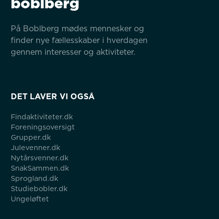
boblberg
På Boblberg mødes mennesker og 
finder nye fællesskaber i hverdagen 
gennem interesser og aktiviteter.
DET LAVER VI OGSÅ
Findaktiviteter.dk
Foreningsoversigt
Grupper.dk
Julevenner.dk
Nytårsvenner.dk
SnakSammen.dk
Sprogland.dk
Studiebobler.dk
Ungeløftet