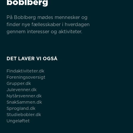
boblberg
På Boblberg mødes mennesker og 
finder nye fællesskaber i hverdagen 
gennem interesser og aktiviteter.
DET LAVER VI OGSÅ
Findaktiviteter.dk
Foreningsoversigt
Grupper.dk
Julevenner.dk
Nytårsvenner.dk
SnakSammen.dk
Sprogland.dk
Studiebobler.dk
Ungeløftet