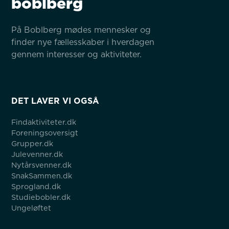
boblberg
På Boblberg mødes mennesker og 
finder nye fællesskaber i hverdagen 
gennem interesser og aktiviteter.
DET LAVER VI OGSÅ
Findaktiviteter.dk
Foreningsoversigt
Grupper.dk
Julevenner.dk
Nytårsvenner.dk
SnakSammen.dk
Sprogland.dk
Studiebobler.dk
Ungeløftet