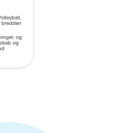
olleyball,
e bredden
ninger, og
sskab og
nd