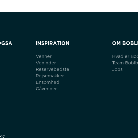
OGSÅ
INSPIRATION
OM BOBL
Venner
Hvad er Bo
Veninder
Team Bobl
Reservebedste
Jobs
Rejsemakker
Ensomhed
Gåvenner
497