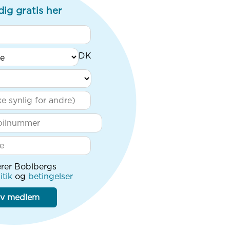
dig gratis her
rer Boblbergs
itik
og
betingelser
iv medlem