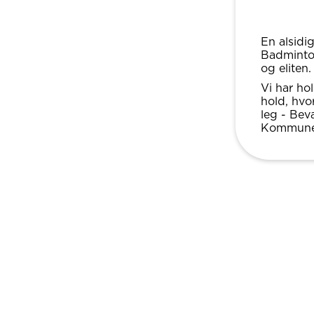
En alsidi
Badminton
og eliten.
Vi har ho
hold, hvo
leg - Bev
Kommune 