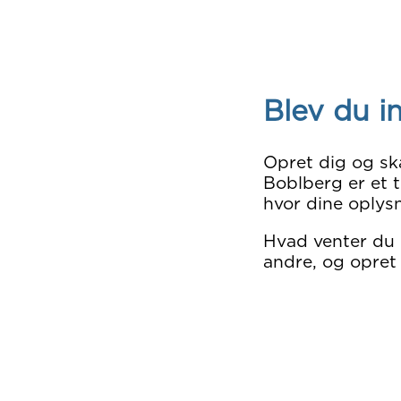
Blev du i
Opret dig og sk
Boblberg er et t
hvor dine oplysn
Hvad venter du
andre, og opret 