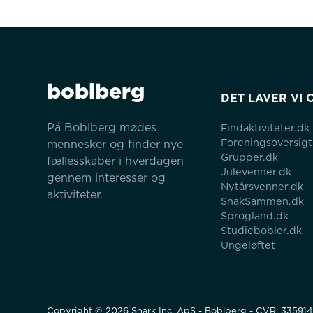
boblberg
DET LAVER VI 
På Boblberg mødes 
Findaktiviteter.dk
Foreningsoversigt
mennesker og finder nye 
Grupper.dk
fællesskaber i hverdagen 
Julevenner.dk
gennem interesser og 
Nytårsvenner.dk
aktiviteter.
SnakSammen.dk
Sprogland.dk
Studiebobler.dk
Ungeløftet
Copyright ©
2026
Shark Inc. ApS - Boblberg - CVR: 33591