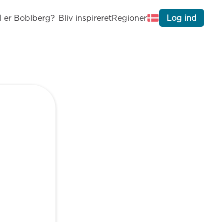
 er Boblberg?
Bliv inspireret
Regioner
Log ind