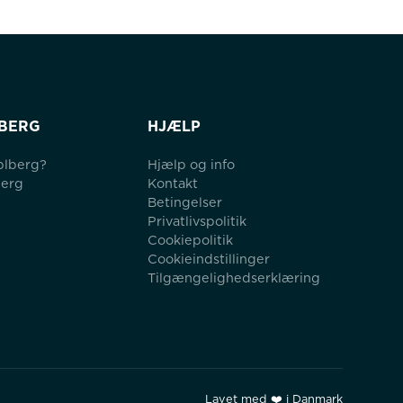
BERG
HJÆLP
blberg?
Hjælp og info
berg
Kontakt
Betingelser
Privatlivspolitik
Cookiepolitik
Cookieindstillinger
Tilgængelighedserklæring
Lavet med ❤️ i Danmark