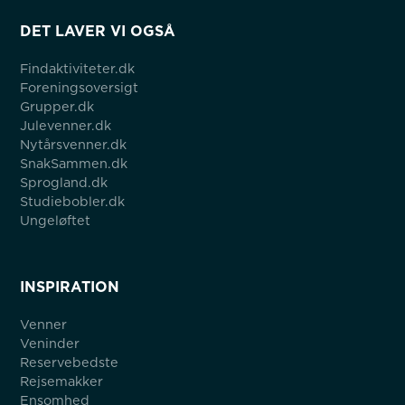
DET LAVER VI OGSÅ
Findaktiviteter.dk
Foreningsoversigt
Grupper.dk
Julevenner.dk
Nytårsvenner.dk
SnakSammen.dk
Sprogland.dk
Studiebobler.dk
Ungeløftet
INSPIRATION
Venner
Veninder
Reservebedste
Rejsemakker
Ensomhed