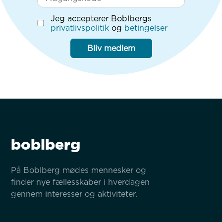
Jeg accepterer Boblbergs
privatlivspolitik
og
betingelser
Bliv medlem
boblberg
På Boblberg mødes mennesker og 
finder nye fællesskaber i hverdagen 
gennem interesser og aktiviteter.