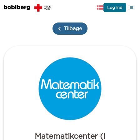
Log ind
Tilbage
Matematikcenter (I