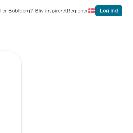
 er Boblberg?
Bliv inspireret
Regioner
Log ind