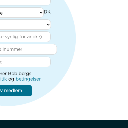
rer Boblbergs
itik
og
betingelser
iv medlem