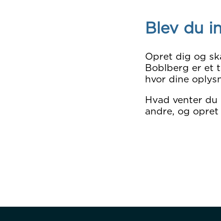
Blev du i
Opret dig og sk
Boblberg er et t
hvor dine oplysn
Hvad venter du
andre, og opret 