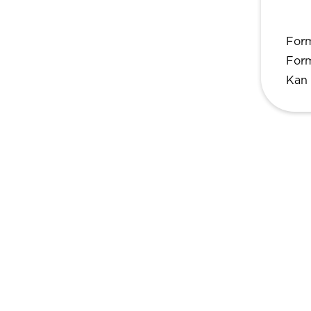
Form
Form
Kan 