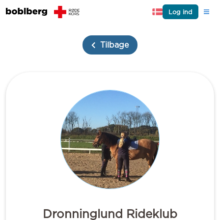
Log ind
Tilbage
Dronninglund Rideklub