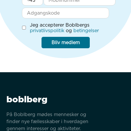
+
Jeg accepterer Boblbergs
privatlivspolitik
og
betingelser
Bliv medlem
boblberg
På Boblberg mødes mennesker og 
finder nye fællesskaber i hverdagen 
gennem interesser og aktiviteter.