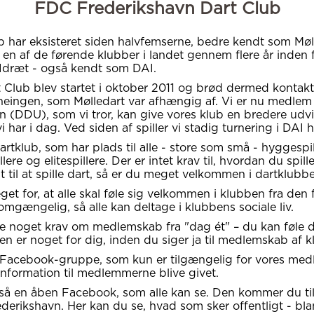
FDC Frederikshavn Dart Club
b har eksisteret siden halvfemserne, bedre kendt som Møll
 en af de førende klubber i landet gennem flere år inden
Idræt - også kendt som DAI.
Club blev startet i oktober 2011 og brød dermed konta
neingen, som Mølledart var afhængig af. Vi er nu medlem
n (DDU), som vi tror, kan give vores klub en bredere udvi
 har i dag. Ved siden af spiller vi stadig turnering i DAI h
artklub, som har plads til alle - store som små - hyggespil
lere og elitespillere. Der er intet krav til, hvordan du spill
st til at spille dart, så er du meget velkommen i dartklubb
get for, at alle skal føle sig velkommen i klubben fra den 
omgængelig, så alle kan deltage i klubbens sociale liv.
ke noget krav om medlemskab fra "dag ét" – du kan føle d
n er noget for dig, inden du siger ja til medlemskab af 
 Facebook-gruppe, som kun er tilgængelig for vores me
l information til medlemmerne blive givet.
så en åben Facebook, som alle kan se. Den kommer du ti
erikshavn. Her kan du se, hvad som sker offentligt - bl