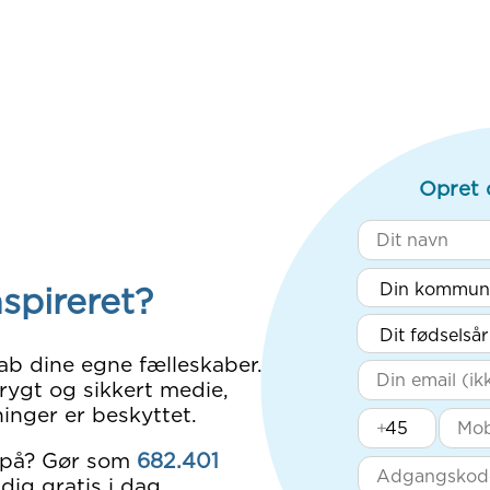
Opret 
nspireret?
ab dine egne fælleskaber.
rygt og sikkert medie,
inger er beskyttet.
+
 på? Gør som
682.401
dig gratis i dag.