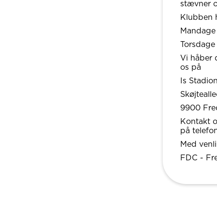
stævner o
Klubben h
Mandage fr
Torsdage f
Vi håber 
os på
Is Stadio
Skøjteall
9900 Fre
Kontakt o
på telefo
Med venli
FDC - Fr