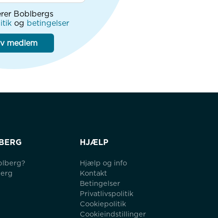
rer Boblbergs
itik
og
betingelser
iv medlem
BERG
HJÆLP
blberg?
Hjælp og info
berg
Kontakt
Betingelser
Privatlivspolitik
Cookiepolitik
Cookieindstillinger