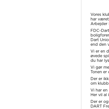
Vores klu
har været
Arbejder 
FDC-Dart 
boligfore
Dart Unio
end den vi
Vi er en d
øvede spil
du har ly
Vi gør me
Tonen er 
Der er ik
om klubbe
Vi har en
Her vil a
Der er og
DART Fred