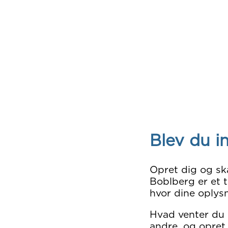
Blev du i
Opret dig og sk
Boblberg er et t
hvor dine oplysn
Hvad venter du
andre, og opret 