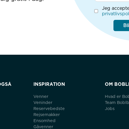
Jeg accepte
privatlivspol
Bl
OGSÅ
INSPIRATION
OM BOBL
Venner
Hvad er Bo
Veninder
Team Bobl
Reservebedste
Jobs
Rejsemakker
Ensomhed
Gåvenner