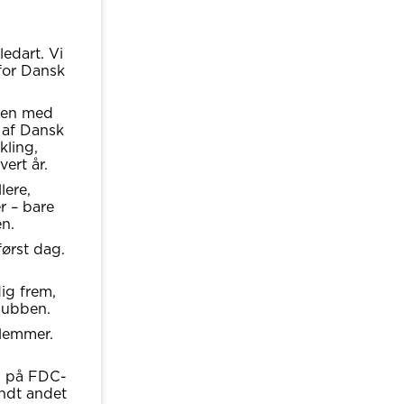
edart. Vi
 for Dansk
kten med
 af Dansk
kling,
vert år.
lere,
er – bare
en.
først dag.
ig frem,
klubben.
dlemmer.
l på FDC-
andt andet