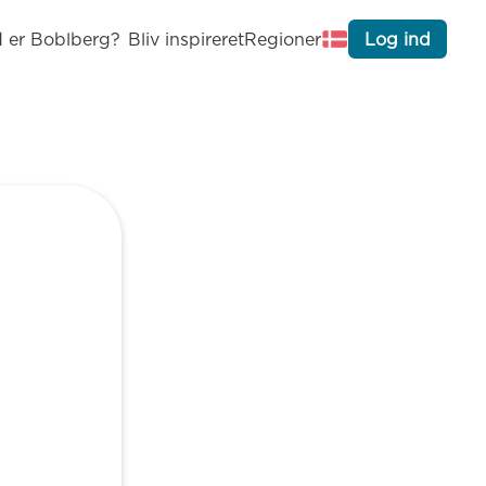
 er Boblberg?
Bliv inspireret
Regioner
Log ind