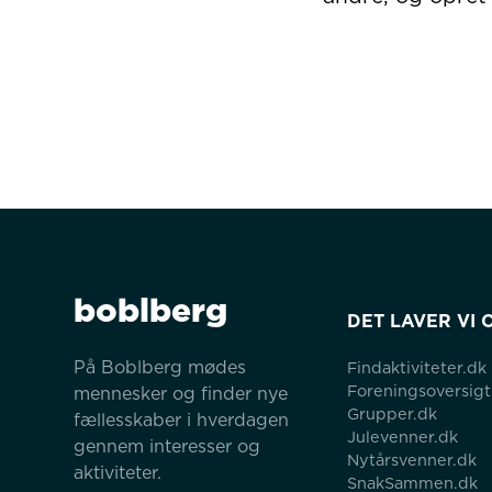
boblberg
DET LAVER VI 
På Boblberg mødes 
Findaktiviteter.dk
Foreningsoversigt
mennesker og finder nye 
Grupper.dk
fællesskaber i hverdagen 
Julevenner.dk
gennem interesser og 
Nytårsvenner.dk
aktiviteter.
SnakSammen.dk