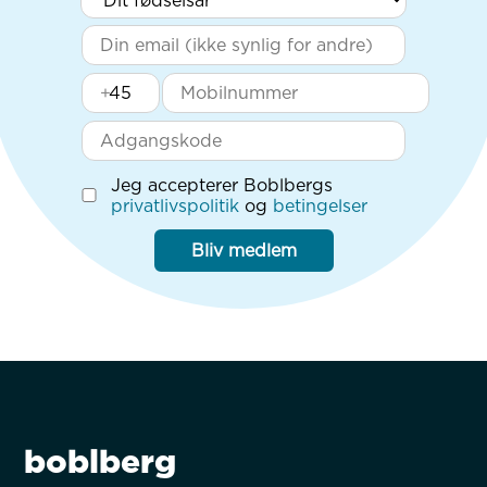
+
Jeg accepterer Boblbergs
privatlivspolitik
og
betingelser
Bliv medlem
boblberg