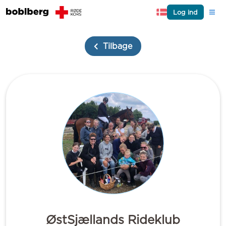
Log ind
Tilbage
ØstSjællands Rideklub