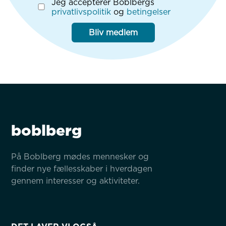
Jeg accepterer Boblbergs
privatlivspolitik
og
betingelser
Bliv medlem
boblberg
På Boblberg mødes mennesker og 
finder nye fællesskaber i hverdagen 
gennem interesser og aktiviteter.