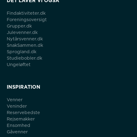
DET LAVER VI OGSÅ
Findaktiviteter.dk
Foreningsoversigt
Grupper.dk
Julevenner.dk
Nytårsvenner.dk
SnakSammen.dk
Sprogland.dk
Studiebobler.dk
Ungeløftet
INSPIRATION
Venner
Veninder
Reservebedste
Rejsemakker
Ensomhed
Gåvenner