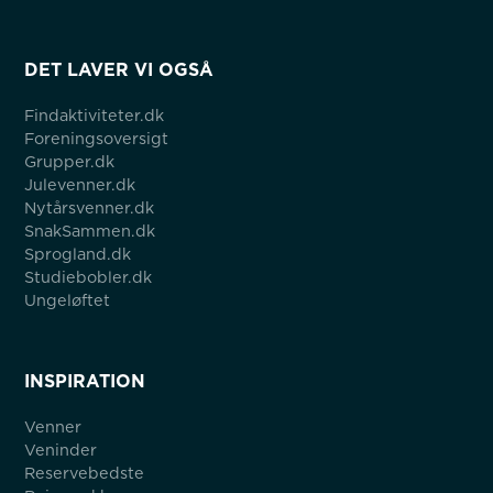
DET LAVER VI OGSÅ
Findaktiviteter.dk
Foreningsoversigt
Grupper.dk
Julevenner.dk
Nytårsvenner.dk
SnakSammen.dk
Sprogland.dk
Studiebobler.dk
Ungeløftet
INSPIRATION
Venner
Veninder
Reservebedste