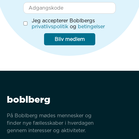
Jeg accepterer Boblbergs
privatlivspolitik
og
betingelser
Bliv medlem
boblberg
På Boblberg mødes mennesker og 
finder nye fællesskaber i hverdagen 
gennem interesser og aktiviteter.