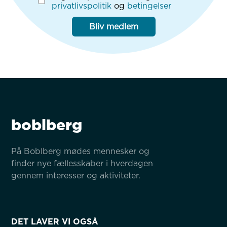
privatlivspolitik
og
betingelser
Bliv medlem
boblberg
På Boblberg mødes mennesker og 
finder nye fællesskaber i hverdagen 
gennem interesser og aktiviteter.
DET LAVER VI OGSÅ