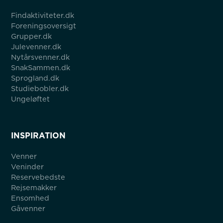
Findaktiviteter.dk
Foreningsoversigt
Grupper.dk
Julevenner.dk
Nytårsvenner.dk
SnakSammen.dk
Sprogland.dk
Studiebobler.dk
Ungeløftet
INSPIRATION
Venner
Veninder
Reservebedste
Rejsemakker
Ensomhed
Gåvenner