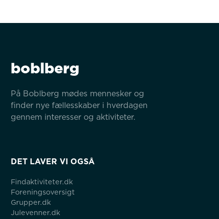
boblberg
På Boblberg mødes mennesker og 
finder nye fællesskaber i hverdagen 
gennem interesser og aktiviteter.
DET LAVER VI OGSÅ
Findaktiviteter.dk
Foreningsoversigt
Grupper.dk
Julevenner.dk