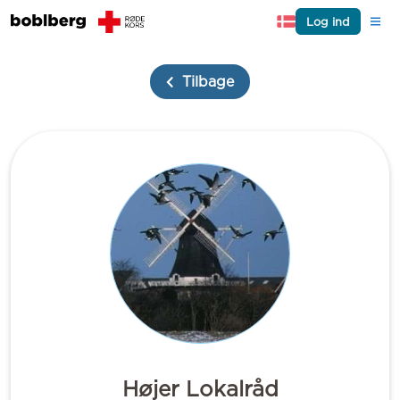
Log ind
Tilbage
Højer Lokalråd