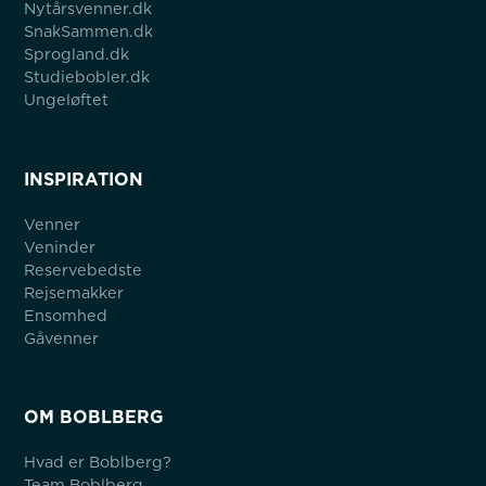
Nytårsvenner.dk
SnakSammen.dk
Sprogland.dk
Studiebobler.dk
Ungeløftet
INSPIRATION
Venner
Veninder
Reservebedste
Rejsemakker
Ensomhed
Gåvenner
OM BOBLBERG
Hvad er Boblberg?
Team Boblberg