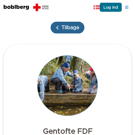
Log ind
Tilbage
Gentofte FDF