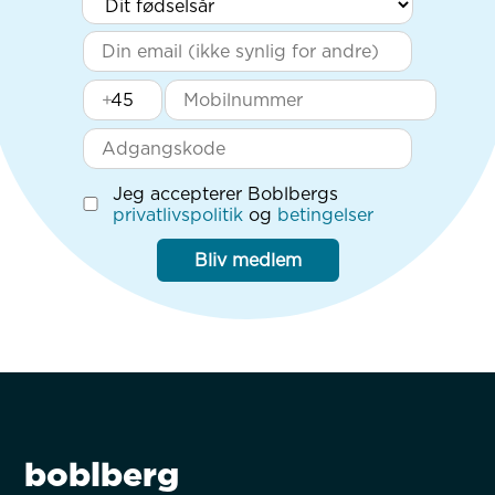
+
Jeg accepterer Boblbergs
privatlivspolitik
og
betingelser
Bliv medlem
boblberg