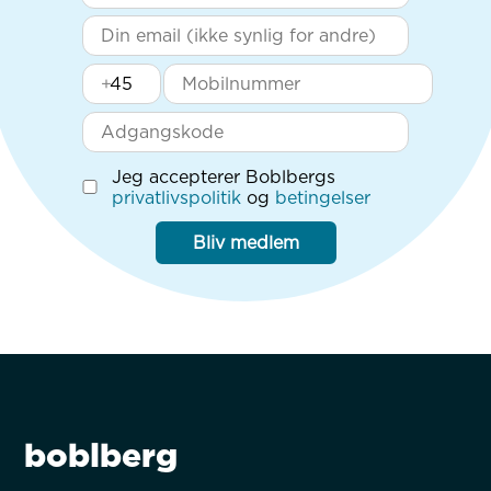
+
Jeg accepterer Boblbergs
privatlivspolitik
og
betingelser
Bliv medlem
boblberg