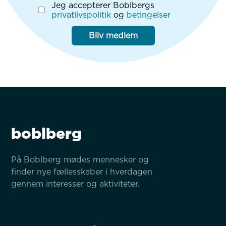
Jeg accepterer Boblbergs
privatlivspolitik
og
betingelser
Bliv medlem
boblberg
På Boblberg mødes mennesker og 
finder nye fællesskaber i hverdagen 
gennem interesser og aktiviteter.