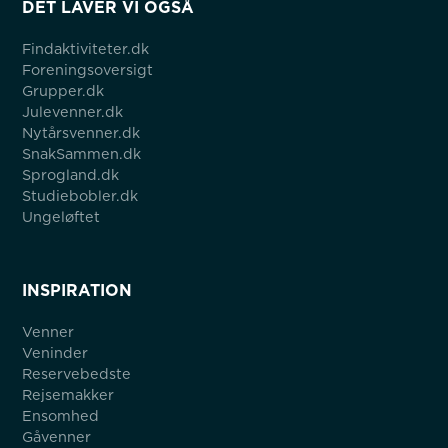
DET LAVER VI OGSÅ
Findaktiviteter.dk
Foreningsoversigt
Grupper.dk
Julevenner.dk
Nytårsvenner.dk
SnakSammen.dk
Sprogland.dk
Studiebobler.dk
Ungeløftet
INSPIRATION
Venner
Veninder
Reservebedste
Rejsemakker
Ensomhed
Gåvenner