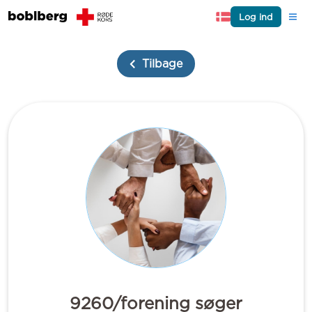
Log ind
Tilbage
9260/forening søger