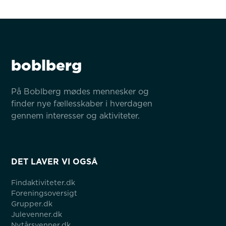
boblberg
På Boblberg mødes mennesker og 
finder nye fællesskaber i hverdagen 
gennem interesser og aktiviteter.
DET LAVER VI OGSÅ
Findaktiviteter.dk
Foreningsoversigt
Grupper.dk
Julevenner.dk
Nytårsvenner.dk