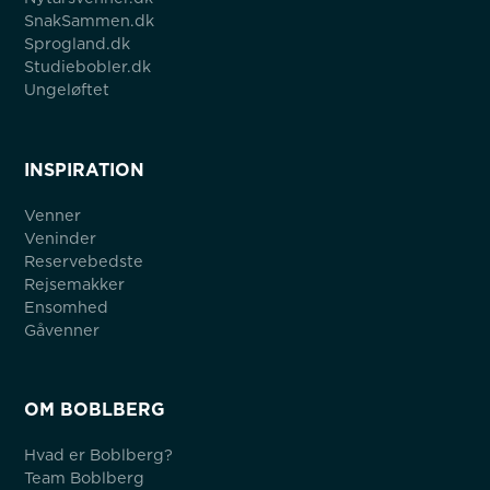
SnakSammen.dk
Sprogland.dk
Studiebobler.dk
Ungeløftet
INSPIRATION
Venner
Veninder
Reservebedste
Rejsemakker
Ensomhed
Gåvenner
OM BOBLBERG
Hvad er Boblberg?
Team Boblberg