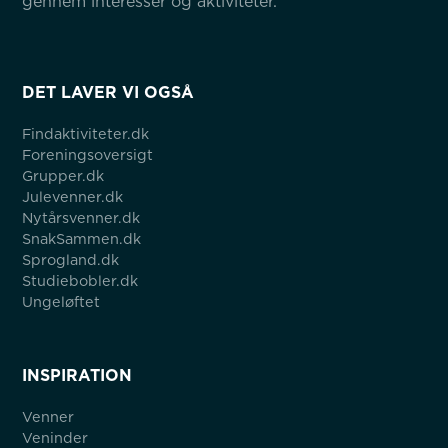
gennem interesser og aktiviteter.
DET LAVER VI OGSÅ
Findaktiviteter.dk
Foreningsoversigt
Grupper.dk
Julevenner.dk
Nytårsvenner.dk
SnakSammen.dk
Sprogland.dk
Studiebobler.dk
Ungeløftet
INSPIRATION
Venner
Veninder