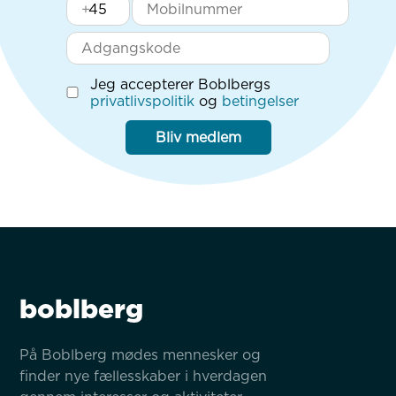
+
Jeg accepterer Boblbergs
privatlivspolitik
og
betingelser
Bliv medlem
boblberg
På Boblberg mødes mennesker og 
finder nye fællesskaber i hverdagen 