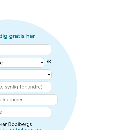
dig gratis her
rer Boblbergs
itik
og
betingelser