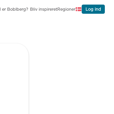
 er Boblberg?
Bliv inspireret
Regioner
Log ind