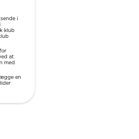
ksende i
i
k klub
klub
for
ved at
en med
 lægge en
lider