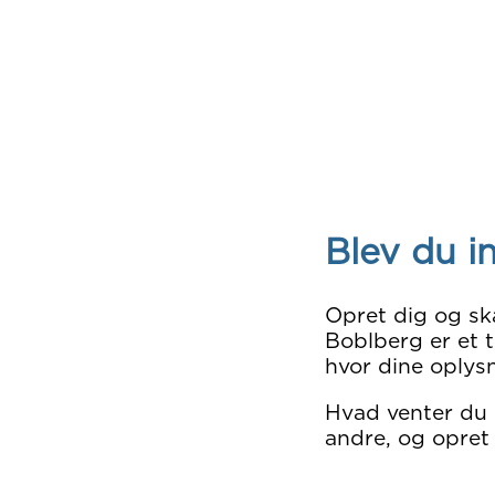
Blev du i
Opret dig og sk
Boblberg er et t
hvor dine oplysn
Hvad venter du
andre, og opret 