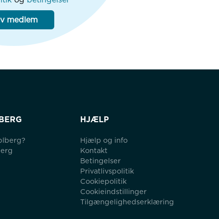
iv medlem
BERG
HJÆLP
blberg?
Hjælp og info
berg
Kontakt
Betingelser
Privatlivspolitik
Cookiepolitik
Cookieindstillinger
Tilgængelighedserklæring