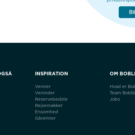
Bl
OGSÅ
INSPIRATION
OM BOBL
Venner
Hvad er Bo
Veninder
Team Bobl
Reservebedste
Jobs
Rejsemakker
Ensomhed
Gåvenner