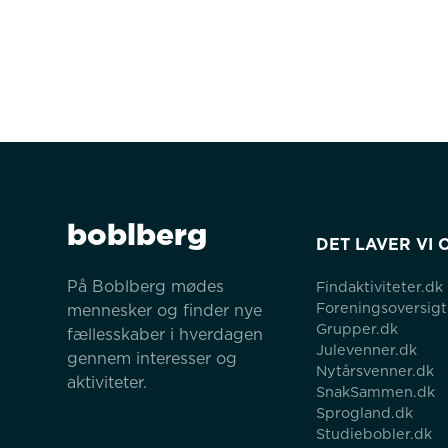
boblberg
DET LAVER VI 
På Boblberg mødes 
Findaktiviteter.dk
Foreningsoversigt
mennesker og finder nye 
Grupper.dk
fællesskaber i hverdagen 
Julevenner.dk
gennem interesser og 
Nytårsvenner.dk
aktiviteter.
SnakSammen.dk
Sprogland.dk
Studiebobler.dk