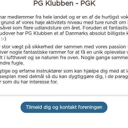
PG Klubben - PGK
ar medlemmer fra hele landet og er en af de hurtigst vo
 grund af vores høje aktivitets niveau med ture rundt om 
åvel som flere udlandsture om året. Foruden et fantastis
rudover har PG Klubben et af Danmarks absolut billigste 
:-)
 stor vægt på sikkerhed der sammen med vores passion 
iver nogle fantastiske rammer for at få en unik oplevelse 
dt i lufthavet og se naturen fra oven. Nogle gange samm
ndre fugle.
gtige og erfarne instruktører som kan hjælpe dig med at
esplan med delmål så du kan dygtiggøre dig, i de parag
r som du har interesse for.
Tilmeld dig og kontakt foreningen