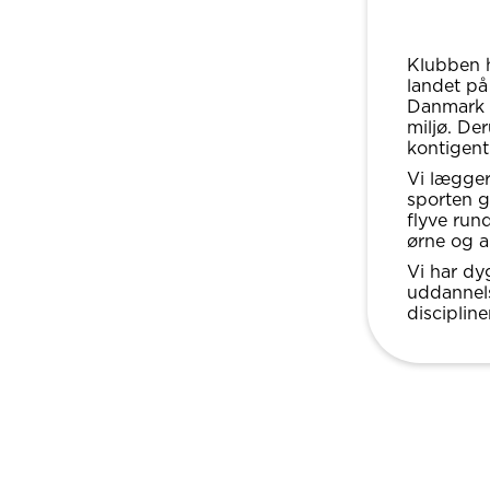
Klubben h
landet på
Danmark s
miljø. De
kontigent 
Vi lægger
sporten g
flyve run
ørne og a
Vi har dy
uddannels
discipline