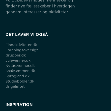
På Boblberg mødes mennesker og 
finder nye fællesskaber i hverdagen 
gennem interesser og aktiviteter.
DET LAVER VI OGSÅ
Findaktiviteter.dk
Foreningsoversigt
Grupper.dk
Julevenner.dk
Nytårsvenner.dk
SnakSammen.dk
Sprogland.dk
Studiebobler.dk
Ungeløftet
INSPIRATION