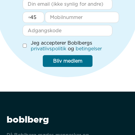
+
Jeg accepterer Boblbergs
privatlivspolitik
og
betingelser
Bliv medlem
boblberg