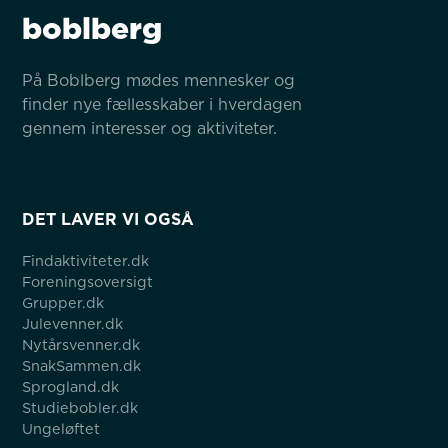
boblberg
På Boblberg mødes mennesker og 
finder nye fællesskaber i hverdagen 
gennem interesser og aktiviteter.
DET LAVER VI OGSÅ
Findaktiviteter.dk
Foreningsoversigt
Grupper.dk
Julevenner.dk
Nytårsvenner.dk
SnakSammen.dk
Sprogland.dk
Studiebobler.dk
Ungeløftet