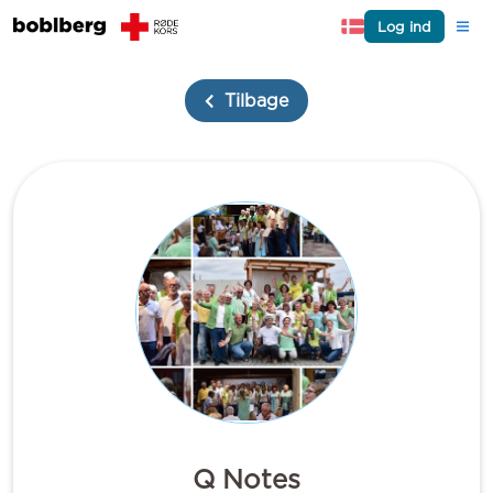
Log ind
Tilbage
Q Notes