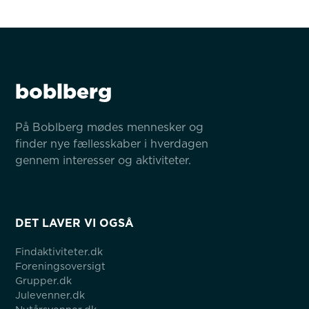
boblberg
På Boblberg mødes mennesker og 
finder nye fællesskaber i hverdagen 
gennem interesser og aktiviteter.
DET LAVER VI OGSÅ
Findaktiviteter.dk
Foreningsoversigt
Grupper.dk
Julevenner.dk