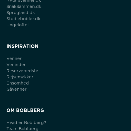
Nytårsvenner.dk
SnakSammen.dk
Sprogland.dk
Studiebobler.dk
Ungeløftet
INSPIRATION
Venner
Veninder
Reservebedste
Rejsemakker
Ensomhed
Gåvenner
OM BOBLBERG
Hvad er Boblberg?
Team Boblberg