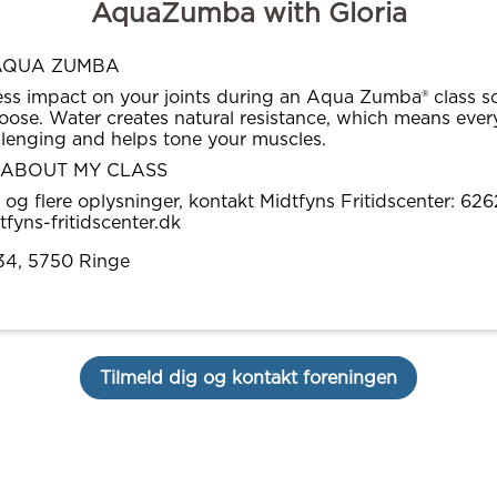
AquaZumba with Gloria
AQUA ZUMBA
less impact on your joints during an Aqua Zumba® class s
 loose. Water creates natural resistance, which means ever
lenging and helps tone your muscles.
 ABOUT MY CLASS
r og flere oplysninger, kontakt Midtfyns Fritidscenter: 62
yns-fritidscenter.dk
34
, 5750
Ringe
Tilmeld dig og kontakt foreningen