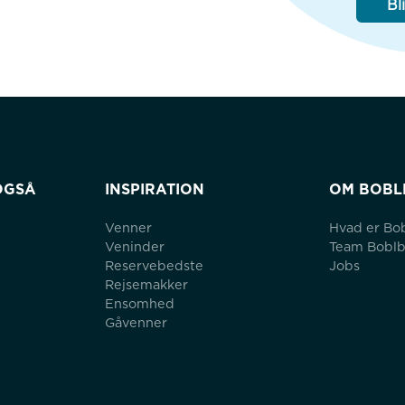
Bl
OGSÅ
INSPIRATION
OM BOBL
Venner
Hvad er Bo
Veninder
Team Bobl
Reservebedste
Jobs
Rejsemakker
Ensomhed
Gåvenner