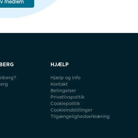
iv medlem
BERG
HJÆLP
blberg?
Hjælp og info
berg
Kontakt
Betingelser
Privatlivspolitik
Cookiepolitik
Cookieindstillinger
Tilgængelighedserklæring