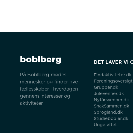
boblberg
DET LAVER VI 
På Boblberg mødes 
Findaktiviteter.dk
Foreningsoversigt
mennesker og finder nye 
Grupper.dk
fællesskaber i hverdagen 
Julevenner.dk
gennem interesser og 
Nytårsvenner.dk
aktiviteter.
SnakSammen.dk
Sprogland.dk
Studiebobler.dk
Ungeløftet