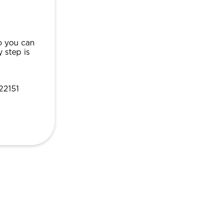
o you can
y step is
622151