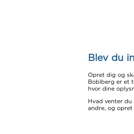
Blev du i
Opret dig og sk
Boblberg er et t
hvor dine oplysn
Hvad venter du
andre, og opret 