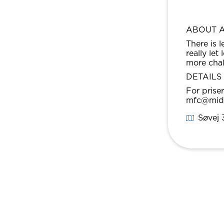
ABOUT 
There is 
really let
more chal
DETAILS
For prise
mfc@midtf
Søvej 