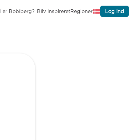
 er Boblberg?
Bliv inspireret
Regioner
Log ind