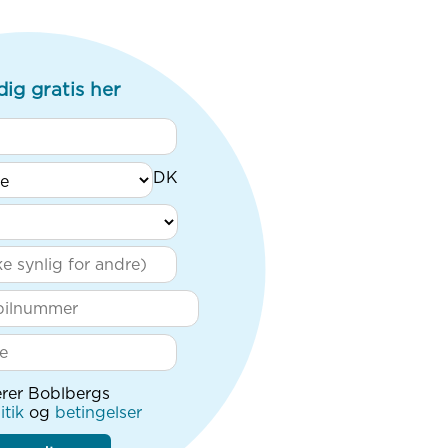
dig gratis her
rer Boblbergs
itik
og
betingelser