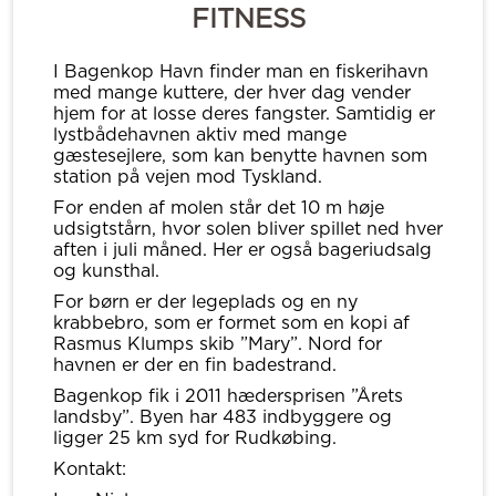
FITNESS
I Bagenkop Havn finder man en fiskerihavn
med mange kuttere, der hver dag vender
hjem for at losse deres fangster. Samtidig er
lystbådehavnen aktiv med mange
gæstesejlere, som kan benytte havnen som
station på vejen mod Tyskland.
For enden af molen står det 10 m høje
udsigtstårn, hvor solen bliver spillet ned hver
aften i juli måned. Her er også bageriudsalg
og kunsthal.
For børn er der legeplads og en ny
krabbebro, som er formet som en kopi af
Rasmus Klumps skib ”Mary”. Nord for
havnen er der en fin badestrand.
Bagenkop fik i 2011 hædersprisen ”Årets
landsby”. Byen har 483 indbyggere og
ligger 25 km syd for Rudkøbing.
Kontakt: