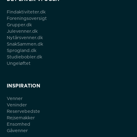
Findaktiviteter.dk
Foreningsoversigt
Grupper.dk
Julevenner.dk
Nytårsvenner.dk
SnakSammen.dk
Sprogland.dk
Studiebobler.dk
Ungeløftet
INSPIRATION
Venner
Veninder
Reservebedste
Rejsemakker
Ensomhed
Gåvenner