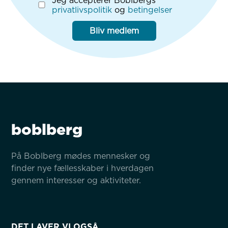
Jeg accepterer Boblbergs
privatlivspolitik
og
betingelser
Bliv medlem
boblberg
På Boblberg mødes mennesker og 
finder nye fællesskaber i hverdagen 
gennem interesser og aktiviteter.
DET LAVER VI OGSÅ