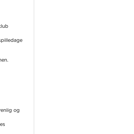
klub
spilledage
men.
venlig og
les