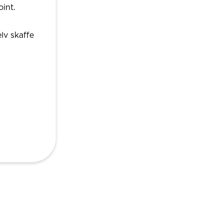
oint.
lv skaffe