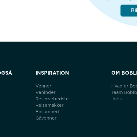
Bl
OGSÅ
INSPIRATION
OM BOBL
Venner
Hvad er Bo
Veninder
Team Bobl
Reservebedste
Jobs
Rejsemakker
Ensomhed
Gåvenner