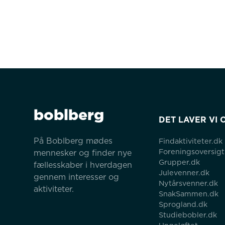
boblberg
DET LAVER VI 
På Boblberg mødes 
Findaktiviteter.dk
Foreningsoversigt
mennesker og finder nye 
Grupper.dk
fællesskaber i hverdagen 
Julevenner.dk
gennem interesser og 
Nytårsvenner.dk
aktiviteter.
SnakSammen.dk
Sprogland.dk
Studiebobler.dk