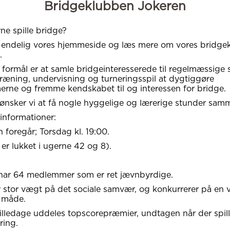
Bridgeklubben Jokeren
rne spille bridge?
 endelig vores hjemmeside og læs mere om vores bridge
.
formål er at samle bridgeinteresserede til regelmæssige 
æning, undervisning og turneringsspil at dygtiggøre
ne og fremme kendskabet til og interessen for bridge.
nsker vi at få nogle hyggelige og lærerige stunder sam
 informationer:
n foregår; Torsdag kl. 19:00.
er lukket i ugerne 42 og 8).
har 64 medlemmer som er ret jævnbyrdige.
 stor vægt på det sociale samvær, og konkurrerer på en 
 måde.
pilledage uddeles topscorepræmier, undtagen når der spil
ring.