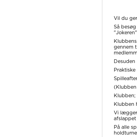
Vil du ge
Så besøg
"Jokeren"
Klubbens 
gennem tr
medlemmer
Desuden ø
Praktiske
Spilleafte
(Klubben 
Klubben;
Klubben 
Vi lægger
afslappet
På alle s
holdturne