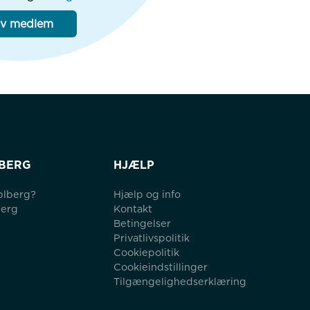
iv medlem
BERG
HJÆLP
blberg?
Hjælp og info
berg
Kontakt
Betingelser
Privatlivspolitik
Cookiepolitik
Cookieindstillinger
Tilgængelighedserklæring