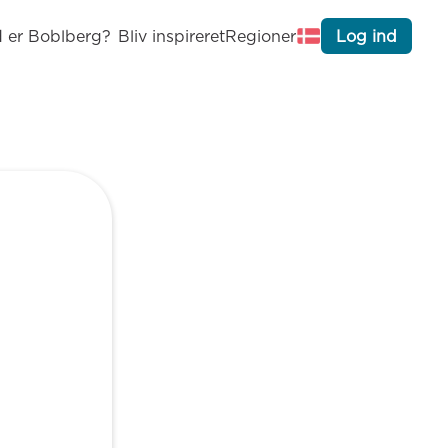
 er Boblberg?
Bliv inspireret
Regioner
Log ind