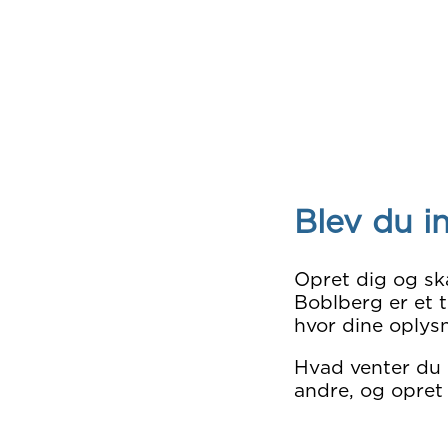
Blev du i
Opret dig og sk
Boblberg er et t
hvor dine oplysn
Hvad venter du
andre, og opret 