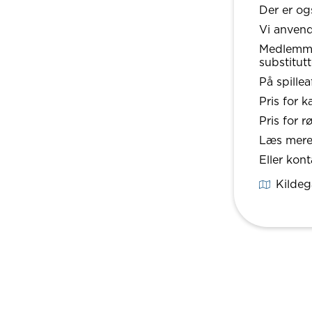
Der er og
Vi anvend
Medlemmer
substitutt
På spille
Pris for 
Pris for r
Læs mere
Eller kon
Kildeg