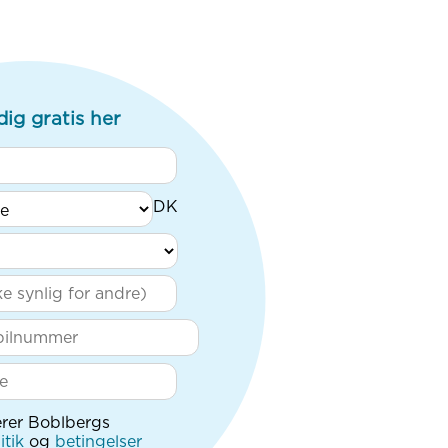
dig gratis her
rer Boblbergs
itik
og
betingelser