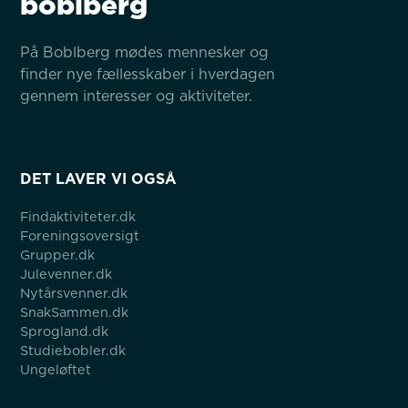
boblberg
På Boblberg mødes mennesker og 
finder nye fællesskaber i hverdagen 
gennem interesser og aktiviteter.
DET LAVER VI OGSÅ
Findaktiviteter.dk
Foreningsoversigt
Grupper.dk
Julevenner.dk
Nytårsvenner.dk
SnakSammen.dk
Sprogland.dk
Studiebobler.dk
Ungeløftet