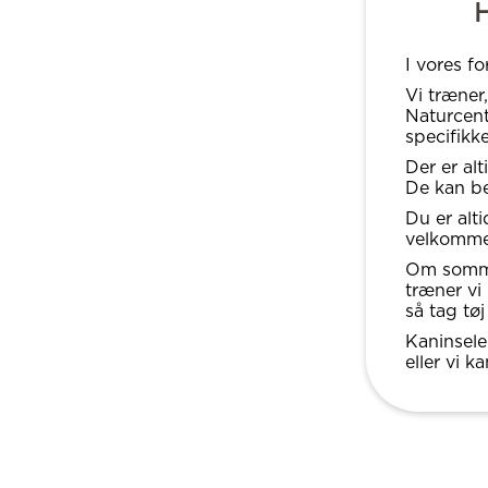
H
I vores f
Vi træner
Naturcent
specifikk
Der er al
De kan be
Du er alt
velkomme
Om sommer
træner vi
så tag tø
Kaninsele
eller vi 