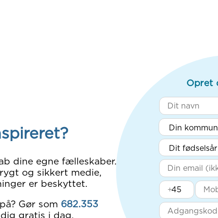
Opret 
nspireret?
ab dine egne fælleskaber.
rygt og sikkert medie,
inger er beskyttet.
+
 på? Gør som
682.353
dig gratis i dag.