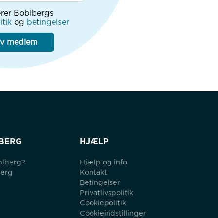
rer Boblbergs
itik
og
betingelser
iv medlem
BERG
HJÆLP
blberg?
Hjælp og info
berg
Kontakt
Betingelser
Privatlivspolitik
Cookiepolitik
Cookieindstillinger