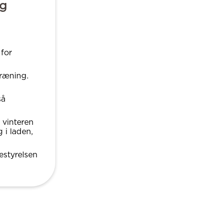
ng
for
træning.
så
 vinteren
 i laden,
estyrelsen