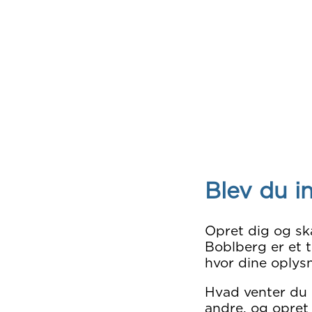
Blev du i
Opret dig og sk
Boblberg er et t
hvor dine oplysn
Hvad venter du
andre, og opret 