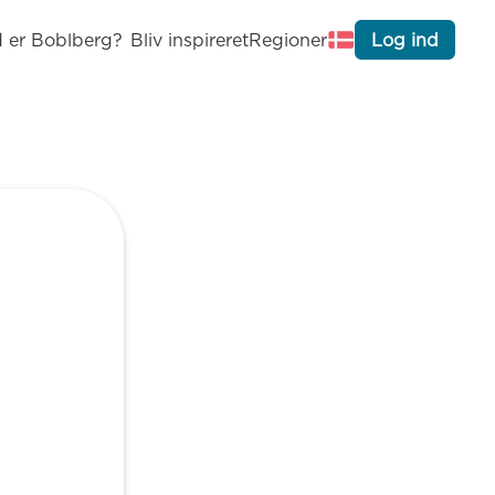
 er Boblberg?
Bliv inspireret
Regioner
Log ind