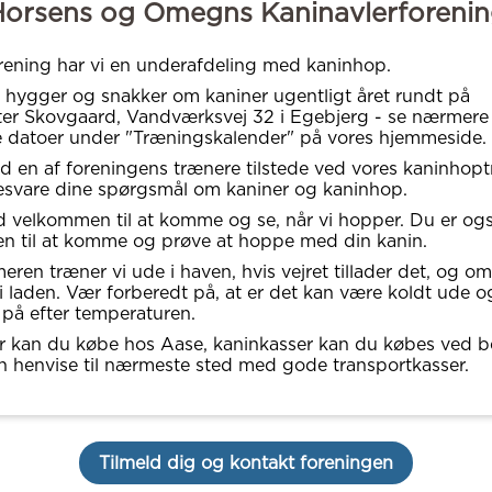
orsens og Omegns Kaninavlerforeni
orening har vi en underafdeling med kaninhop.
, hygger og snakker om kaniner ugentligt året rundt på
er Skovgaard, Vandværksvej 32 i Egebjerg - se nærmere 
e datoer under "Træningskalender" på vores hjemmeside.
tid en af foreningens trænere tilstede ved vores kaninhop
svare dine spørgsmål om kaniner og kaninhop.
id velkommen til at komme og se, når vi hopper. Du er og
n til at komme og prøve at hoppe med din kanin.
en træner vi ude i haven, hvis vejret tillader det, og om
 i laden. Vær forberedt på, at er det kan være koldt ude og
j på efter temperaturen.
r kan du købe hos Aase, kaninkasser kan du købes ved b
kan henvise til nærmeste sted med gode transportkasser.
Tilmeld dig og kontakt foreningen