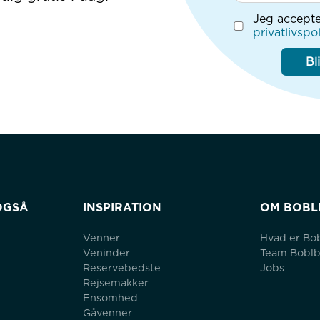
Jeg accepte
privatlivspol
Bl
OGSÅ
INSPIRATION
OM BOBL
Venner
Hvad er Bo
Veninder
Team Bobl
Reservebedste
Jobs
Rejsemakker
Ensomhed
Gåvenner