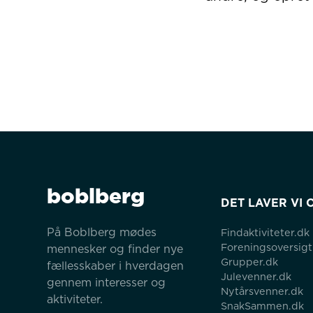
boblberg
DET LAVER VI 
På Boblberg mødes 
Findaktiviteter.dk
Foreningsoversigt
mennesker og finder nye 
Grupper.dk
fællesskaber i hverdagen 
Julevenner.dk
gennem interesser og 
Nytårsvenner.dk
aktiviteter.
SnakSammen.dk