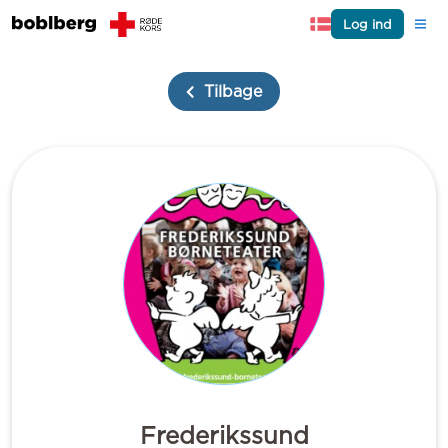
Log ind
Tilbage
Frederikssund