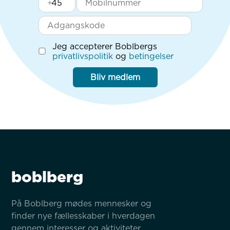
+
Jeg accepterer Boblbergs
privatlivspolitik
og
betingelser
Bliv medlem
boblberg
På Boblberg mødes mennesker og 
finder nye fællesskaber i hverdagen 
gennem interesser og aktiviteter.