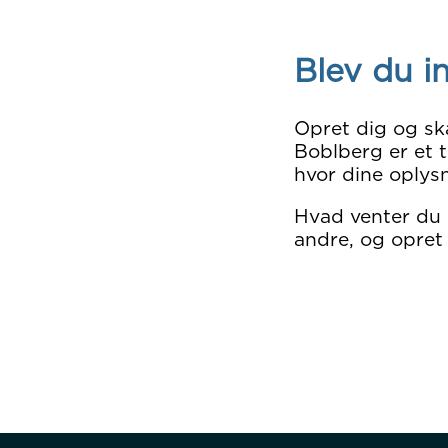
Blev du i
Opret dig og sk
Boblberg er et t
hvor dine oplysn
Hvad venter du
andre, og opret 