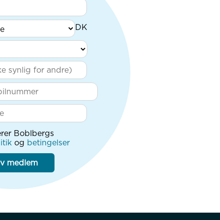
rer Boblbergs
itik
og
betingelser
iv medlem