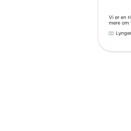
Vi er en r
mere om v
Lynger