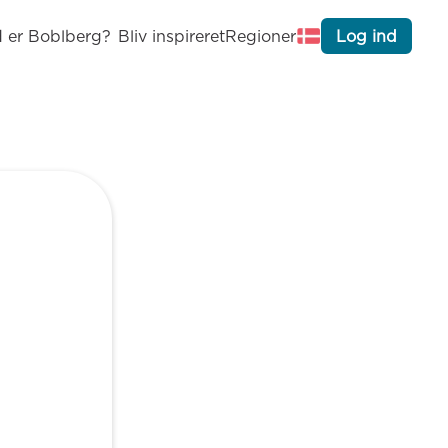
 er Boblberg?
Bliv inspireret
Regioner
Log ind