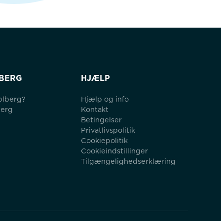
BERG
HJÆLP
blberg?
Hjælp og info
berg
Kontakt
Betingelser
Privatlivspolitik
Cookiepolitik
Cookieindstillinger
Tilgængelighedserklæring