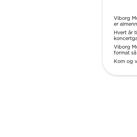
Viborg Mu
er almenn
Hvert år 
koncertgæ
Viborg Mu
format så
Kom og 