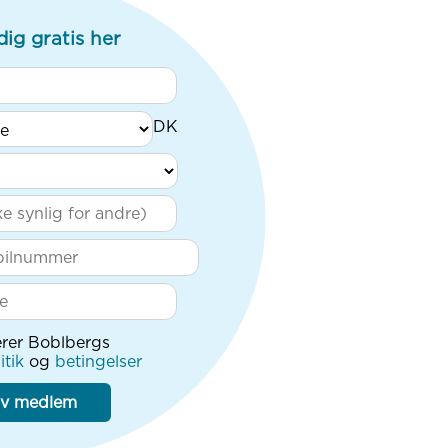
dig gratis her
rer Boblbergs
itik
og
betingelser
iv medlem