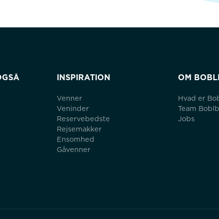
OGSÅ
INSPIRATION
OM BOBL
Venner
Hvad er Bo
Veninder
Team Bobl
Reservebedste
Jobs
Rejsemakker
Ensomhed
Gåvenner