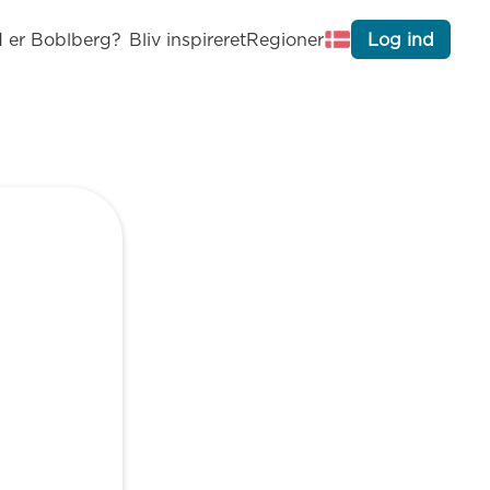
 er Boblberg?
Bliv inspireret
Regioner
Log ind