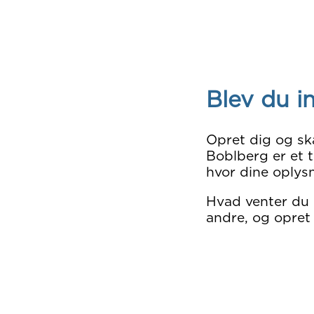
Blev du i
Opret dig og sk
Boblberg er et t
hvor dine oplysn
Hvad venter du
andre, og opret 