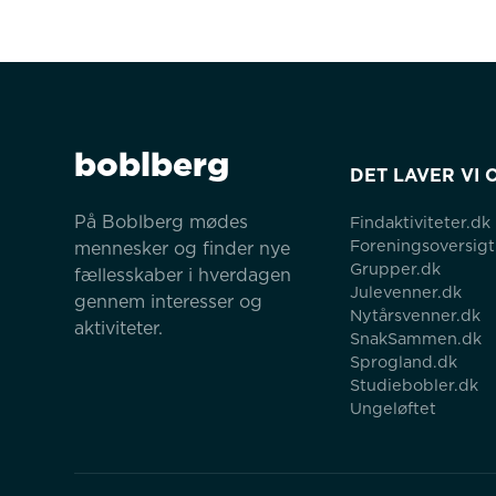
boblberg
DET LAVER VI 
På Boblberg mødes 
Findaktiviteter.dk
Foreningsoversigt
mennesker og finder nye 
Grupper.dk
fællesskaber i hverdagen 
Julevenner.dk
gennem interesser og 
Nytårsvenner.dk
aktiviteter.
SnakSammen.dk
Sprogland.dk
Studiebobler.dk
Ungeløftet