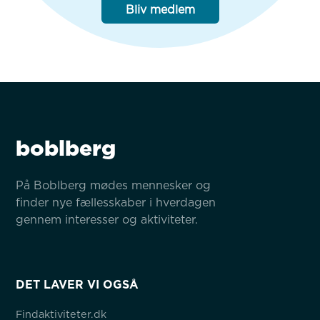
Bliv medlem
boblberg
På Boblberg mødes mennesker og 
finder nye fællesskaber i hverdagen 
gennem interesser og aktiviteter.
DET LAVER VI OGSÅ
Findaktiviteter.dk