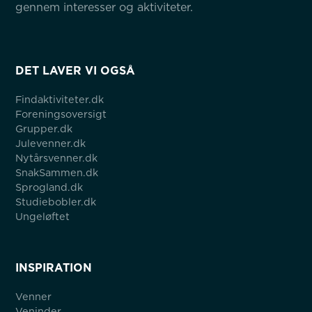
gennem interesser og aktiviteter.
DET LAVER VI OGSÅ
Findaktiviteter.dk
Foreningsoversigt
Grupper.dk
Julevenner.dk
Nytårsvenner.dk
SnakSammen.dk
Sprogland.dk
Studiebobler.dk
Ungeløftet
INSPIRATION
Venner
Veninder