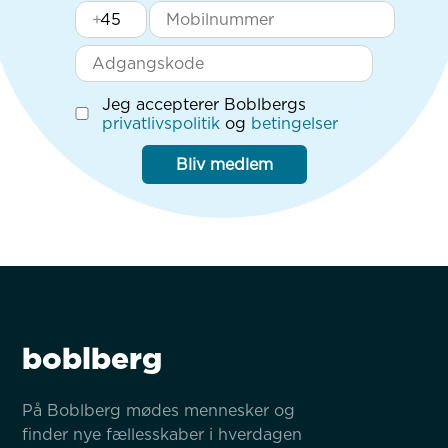
+
Jeg accepterer Boblbergs
privatlivspolitik
og
betingelser
Bliv medlem
boblberg
På Boblberg mødes mennesker og 
finder nye fællesskaber i hverdagen 